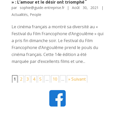
» : L’amour et le désir ont triomphé
par
sophie@guide-entreprise.fr
|
Août 30, 2021
|
Actualités
,
People
Le cinéma français a montré sa diversité au «
Festival du Film Francophone d’Angoulême » qui
a pris fin dimanche soir. Le Festival du Film
Francophone d’Angoulême prend le pouls du
cinéma français. Cette 14e édition a été
marquée par d’excellents films et une...
1
2
3
4
5
…
10
…
» Suivant