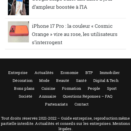
d’ampleur boostée à l’IA
iPhone 17 Pro : la couleur « Cosmic
Orange » vire au rose, les utilisateurs
s’interrogent
Entreprise
Actualités
Economie
BTP
Immobilier
Décoration
Mode
Beauté
Santé
Digital & Tech
Bons plans
Cuisine
Formation
People
Sport
Société
Annuaire
Questions Réponses – FAQ
Partenariats
Contact
Tout droits réservés 2021-2022 – Guide entreprise, reproduction même
partielle interdite. Actualités et conseils sur les entreprises. Mentions
légales.