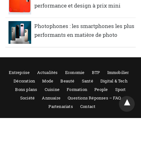
performance et design à prix mini
Photophones : les smartphones les plus
performants en matière de photo
Entreprise
Actualités
Economie
BTP
Immobilier
Décoration
Mode
Beauté
Santé
Digital & Tech
Bons plans
Cuisine
Formation
People
Sport
Société
Annuaire
Questions Réponses – FAQ
Partenariats
Contact
Tout droits réservés 2021-2022 – Guide entreprise, reproduction même
partielle interdite. Actualités et conseils sur les entreprises. Mentions
légales.
Powered by AMPforWP