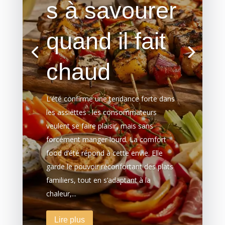
s à savourer
quand il fait
chaud
L’été confirme une tendance forte dans
les assiettes : les consommateurs
veulent se faire plaisir, mais sans
forcément manger lourd. La comfort
food d’été répond à cette envie. Elle
garde le pouvoir réconfortant des plats
familiers, tout en s’adaptant à la
chaleur,...
Lire plus