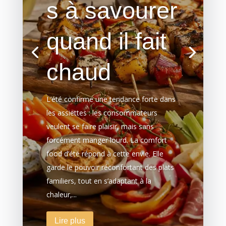
s à savourer
quand il fait
chaud
L’été confirme une tendance forte dans
les assiettes : les consommateurs
veulent se faire plaisir, mais sans
forcément manger lourd. La comfort
food d’été répond à cette envie. Elle
garde le pouvoir réconfortant des plats
familiers, tout en s’adaptant à la
chaleur,...
Lire plus