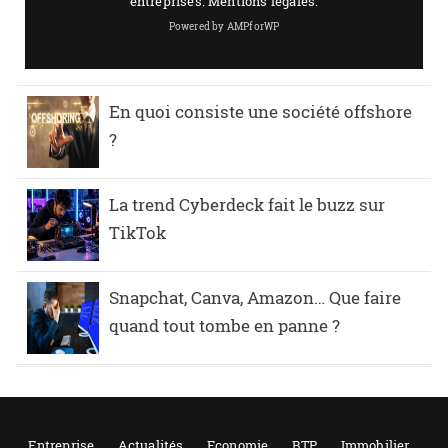
En quoi consiste une société offshore
?
La trend Cyberdeck fait le buzz sur
TikTok
Snapchat, Canva, Amazon… Que faire
quand tout tombe en panne ?
Entreprise
Actualités
Economie
BTP
Immobilier