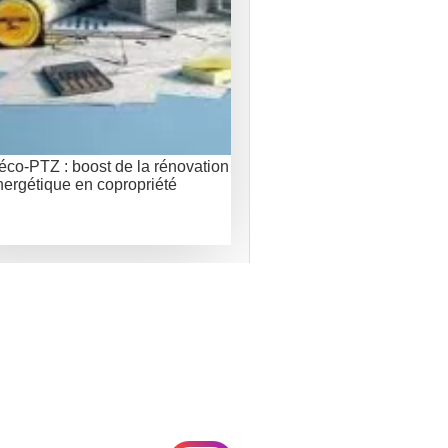
éco-PTZ : boost de la rénovation
nergétique en copropriété