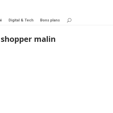
é
Digital & Tech
Bons plans
r shopper malin