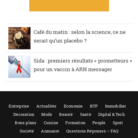
LAISSER UN COMMENTAIRE
Café du matin : selon la science, ce ne
serait qu’un placebo ?
Sida : premiers résultats « prometteurs »
pour un vaccin à ARN messager
Entreprise
Actualités
Economie
BTP
Immobilier
Décoration
Mode
Beauté
Santé
Digital & Tech
Bons plans
Cuisine
Formation
People
Sport
Société
Annuaire
Questions Réponses – FAQ