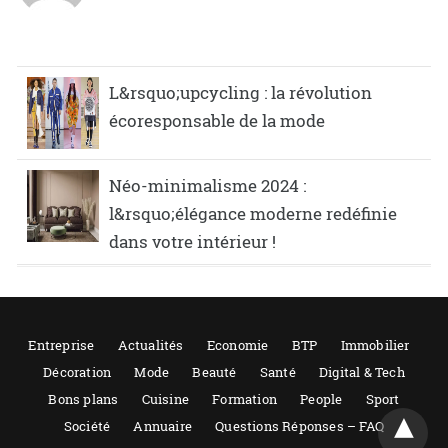
L&rsquo;upcycling : la révolution
écoresponsable de la mode
Néo-minimalisme 2024 :
l&rsquo;élégance moderne redéfinie
dans votre intérieur !
Entreprise
Actualités
Economie
BTP
Immobilier
Décoration
Mode
Beauté
Santé
Digital & Tech
Bons plans
Cuisine
Formation
People
Sport
Société
Annuaire
Questions Réponses – FAQ