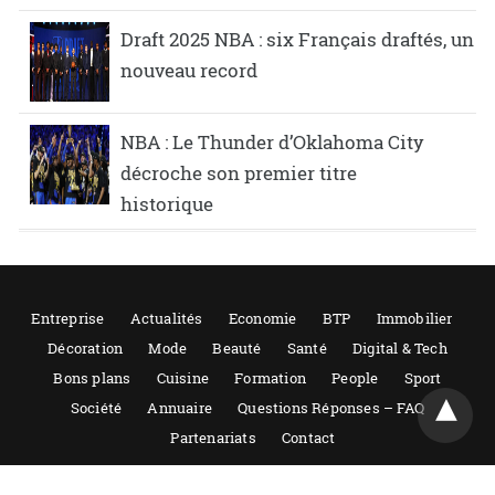
Draft 2025 NBA : six Français draftés, un
nouveau record
NBA : Le Thunder d’Oklahoma City
décroche son premier titre
historique
Entreprise
Actualités
Economie
BTP
Immobilier
Décoration
Mode
Beauté
Santé
Digital & Tech
Bons plans
Cuisine
Formation
People
Sport
Société
Annuaire
Questions Réponses – FAQ
Partenariats
Contact
Tout droits réservés 2021-2022 – Guide entreprise, reproduction même