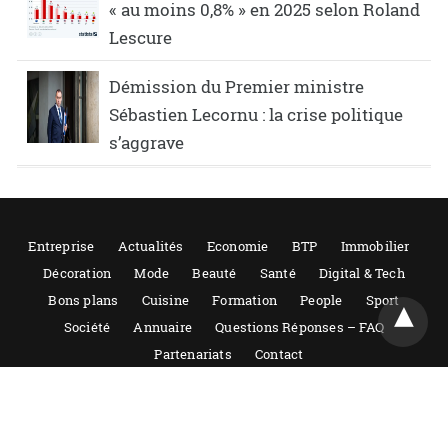
« au moins 0,8% » en 2025 selon Roland
Lescure
Démission du Premier ministre
Sébastien Lecornu : la crise politique
s’aggrave
Entreprise
Actualités
Economie
BTP
Immobilier
Décoration
Mode
Beauté
Santé
Digital & Tech
Bons plans
Cuisine
Formation
People
Sport
Société
Annuaire
Questions Réponses – FAQ
Partenariats
Contact
Tout droits réservés 2021-2022 – Guide entreprise, reproduction même
partielle interdite. Actualités et conseils sur les entreprises. Mentions
légales.