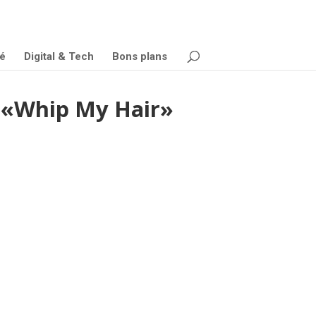
é
Digital & Tech
Bons plans
r «Whip My Hair»