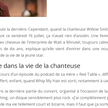
doute la dernière. Cependant, quand la chanteuse Willow Smit
 ce vendredi 16 juillet, ça n’avait rien d’anodin. Une fem
s cheveux de l’interprète de Wait a Minute!, toujours calme
 de dix ans, explique qu’elle vient d’entrer dans une nouv
e la vie de la jeune star.
 dans la vie de la chanteuse
 cours d’un épisode du podcast de sa mère « Red Table », diffu
ffert, enfant, quand Whip My Hair est sorti, notamment à ca
s la dernière partie du concert, organisé à l’occasion de 
thing, un disque sensiblement plus rock. «J’ai complètement
e ma vie tellement court et bizarre, mais il faut que ça sorte»