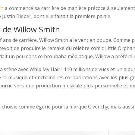
th
a commencé sa carrière de manière précoce à seulement 
stin Bieber, dont elle faisait la première partie.
re de Willow Smith
uf ans de carrière, Willow Smith a le vent en poupe. Comme p
révoit de produire le remake du célèbre comic Little Orphan 
erdait un peu dans ce brouhaha médiatique, Willow a préféré r
a scène avec Whip My Hair ! 110 millions de vues et un album p
 la musique et enchaîne les collaborations avec les plus g
ourne vers une production musicale plus personnelle et mo
être choisie comme égérie pour la marque Givenchy, mais auss