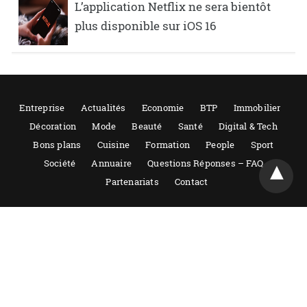
L’application Netflix ne sera bientôt
plus disponible sur iOS 16
Entreprise
Actualités
Economie
BTP
Immobilier
Décoration
Mode
Beauté
Santé
Digital & Tech
Bons plans
Cuisine
Formation
People
Sport
Société
Annuaire
Questions Réponses – FAQ
Partenariats
Contact
Tout droits réservés 2021-2022 – Guide entreprise, reproduction même
partielle interdite. Actualités et conseils sur les entreprises. Mentions
légales.
Powered by AMPforWP