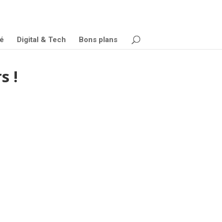
é
Digital & Tech
Bons plans
s !