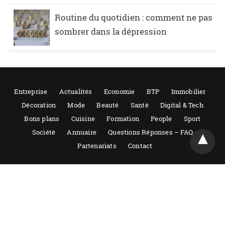
Routine du quotidien : comment ne pas
sombrer dans la dépression
Entreprise
Actualités
Economie
BTP
Immobilier
Décoration
Mode
Beauté
Santé
Digital & Tech
Bons plans
Cuisine
Formation
People
Sport
Société
Annuaire
Questions Réponses – FAQ
Partenariats
Contact
Tout droits réservés 2021-2022 – Guide entreprise, reproduction même
partielle interdite. Actualités et conseils sur les entreprises. Mentions
légales.
Powered by AMPforWP