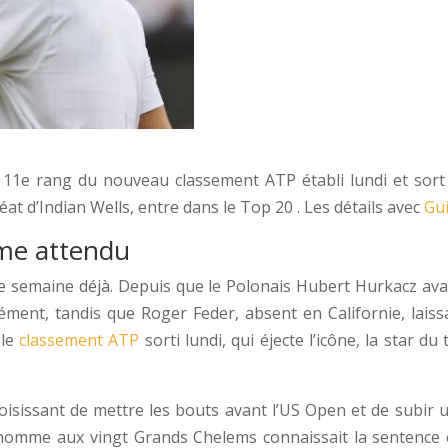
u 11e rang du nouveau classement ATP établi lundi et sor
at d’Indian Wells, entre dans le Top 20 . Les détails avec
Gu
me attendu
te semaine déjà. Depuis que le Polonais Hubert Hurkacz avai
ément, tandis que Roger Feder, absent en Californie, laissa
 le
classement ATP
sorti lundi, qui éjecte l’icône, la star d
hoisissant de mettre les bouts avant l’US Open et de subir
l’homme aux vingt Grands Chelems connaissait la sentence e