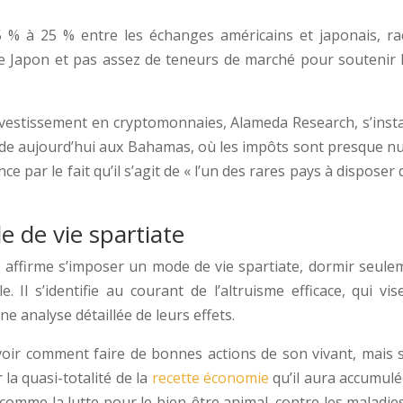
 % à 25 % entre les échanges américains et japonais, rac
Japon et pas assez de teneurs de marché pour soutenir l’o
nvestissement en cryptomonnaies, Alameda Research, s’insta
 aujourd’hui aux Bahamas, où les impôts sont presque nuls,
ence par le fait qu’il s’agit de « l’un des rares pays à dispose
 de vie spartiate
 affirme s’imposer un mode de vie spartiate, dormir seule
e. Il s’identifie au courant de l’altruisme efficace, qui vi
e analyse détaillée de leurs effets.
oir comment faire de bonnes actions de son vivant, mais su
la quasi-totalité de la
recette économie
qu’il aura accumulé
 comme la lutte pour le bien-être animal, contre les maladie