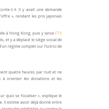
onte-t-il. Il y avait une demande
ffre », rendant les prix japonais
lle à Hong Kong, puis y lance
FTX
 et y a déplacé le siège social de
r d’un régime complet sur l’octroi de
ment quatre heures par nuit et ne
se à orienter les donations et les
r quoi se focaliser », explique le
e. Il estime avoir déjà donné entre
s tropicales négligées ou contre le