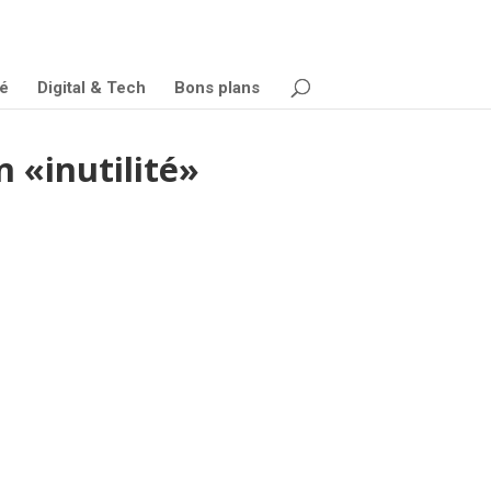
é
Digital & Tech
Bons plans
 «inutilité»