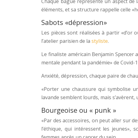
Chaque bague représente un aspect de la 
éléments, et sa structure rappelle celle «h
Sabots «dépression»
Les pièces sont réalisées à partir «d’or 
l’atelier parisien de la
styliste
.
Le finaliste américain Benjamin Spencer a
mentale pendant la pandémie» de Covid-1
Anxiété, dépression, chaque paire de chau
«Porter une chaussure qui symbolise un
lavande semblent lourds, mais s’avèrent, 
Bourgeoise ou « punk »
«Par des accessoires, on peut aller sur 
l’éthique, qui intéressent les jeunes»,
femmes après un cancer du sein.