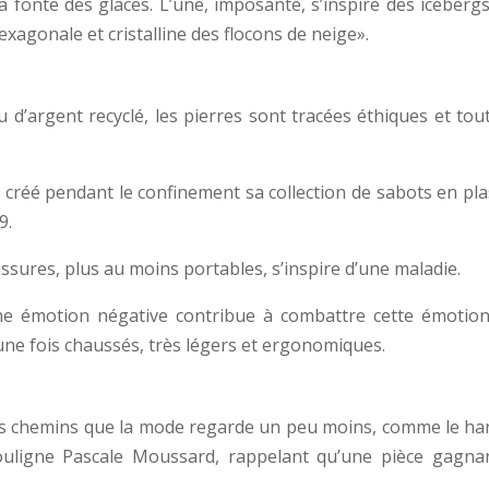
fonte des glaces. L’une, imposante, s’inspire des icebergs
exagonale et cristalline des flocons de neige».
ou d’argent recyclé, les pierres sont tracées éthiques et t
 créé pendant le confinement sa collection de sabots en plas
9.
ssures, plus au moins portables, s’inspire d’une maladie.
e émotion négative contribue à combattre cette émotion»,
une fois chaussés, très légers et ergonomiques.
des chemins que la mode regarde un peu moins, comme le ha
 souligne Pascale Moussard, rappelant qu’une pièce gagna