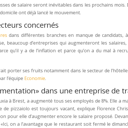
ses de salaire seront inévitables dans les prochains mois. 
à domicile ont déjà lancé le mouvement.
secteurs concernés
ires
dans différentes branches en manque de candidats, à
nse, beaucoup d’entreprises qui augmenteront les salaires,
e qu’il y a de l’inflation et parce qu’on a du mal à recr
rait porter ses fruits notamment dans le secteur de l’hôtell
par l’équipe
Economie
.
mentation» dans une entreprise de tr
Fuxia à Brest, a augmenté tous ses employés de 8%. Elle a m
e de pizzaiolo est toujours vacant, explique Florence Chr
tion pour elle d’augmenter encore le salaire proposé. Devant
Ici, on a l’avantage que le restaurant soit fermé le dimanch