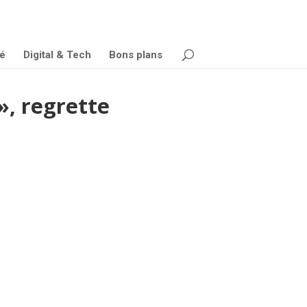
é
Digital & Tech
Bons plans
», regrette