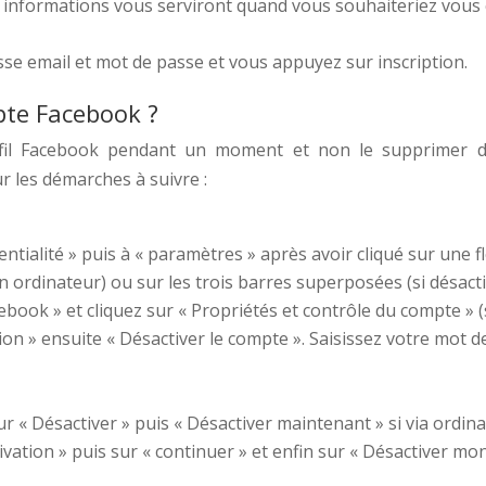
 informations vous serviront quand vous souhaiteriez vous
sse email et mot de passe et vous appuyez sur inscription.
te Facebook ?
fil Facebook pendant un moment et non le supprimer déf
r les démarches à suivre :
entialité » puis à « paramètres » après avoir cliqué sur une f
a un ordinateur) ou sur les trois barres superposées (si désac
ook » et cliquez sur « Propriétés et contrôle du compte » 
on » ensuite « Désactiver le compte ». Saisissez votre mot d
ur « Désactiver » puis « Désactiver maintenant » si via ordin
tivation » puis sur « continuer » et enfin sur « Désactiver m